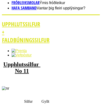
FRÓÐLEIKSMOLAR
Ýmis fróðleikur
HAFA SAMBAND
Vantar þig fleiri upplýsingar?
UPPHLUTSSILFUR
+
FALDBÚNINGSSILFUR
Upphlutssilfur
No 11
Silfur
Gyllt