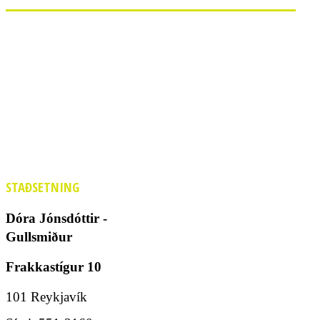
STAÐSETNING
Dóra Jónsdóttir -
Gullsmiður
Frakkastígur 10
101 Reykjavík