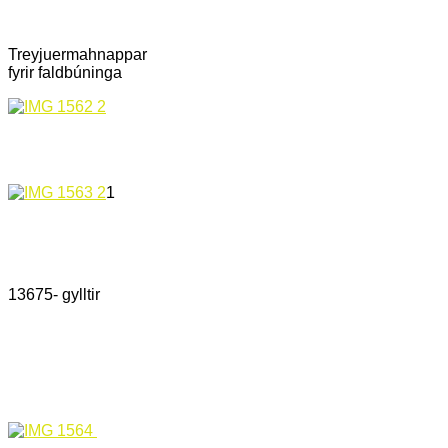
Treyjuermahnappar
fyrir faldbúninga
1
13675- gylltir