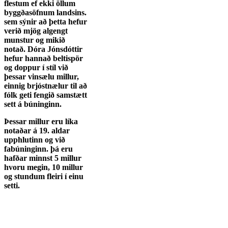
flestum ef ekki öllum
byggðasöfnum landsins.
sem sýnir að þetta hefur
verið mjög algengt
munstur og mikið
notað. Dóra Jónsdóttir
hefur hannað beltispör
og doppur í stíl við
þessar vinsælu millur,
einnig brjóstnælur til að
fólk geti fengið samstætt
sett á búninginn.
Þessar millur eru líka
notaðar á 19. aldar
upphlutinn og við
fabúninginn. þá eru
hafðar minnst 5 millur
hvoru megin, 10 millur
og stundum fleiri í einu
setti.