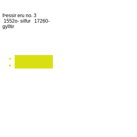
Þessir eru no. 3
1552o- silfur 17260-
gylltir
< FYRRI
NÆSTA >