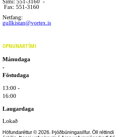
Sími: 551-3160 -
Fax: 551-3160
Netfang:
gullkistan@vortex.is
OPNUNARTÍMI
Mánudaga
-
Föstudaga
13:00 -
16:00
Laugardaga
Lokað
Höfundaréttur © 2026. Þjóðbúningasilfur. Öll réttindi