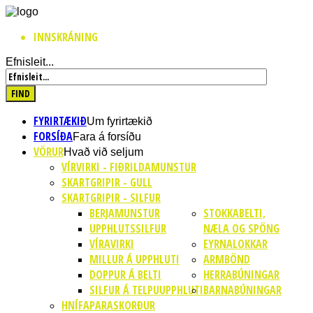
INNSKRÁNING
Efnisleit...
FYRIRTÆKIÐ
Um fyrirtækið
FORSÍÐA
Fara á forsíðu
VÖRUR
Hvað við seljum
VÍRVIRKI - FIÐRILDAMUNSTUR
SKARTGRIPIR - GULL
SKARTGRIPIR - SILFUR
BERJAMUNSTUR
STOKKABELTI,
UPPHLUTSSILFUR
NÆLA OG SPÖNG
VÍRAVIRKI
EYRNALOKKAR
MILLUR Á UPPHLUTI
ARMBÖND
DOPPUR Á BELTI
HERRABÚNINGAR
SILFUR Á TELPUUPPHLUTI
BARNABÚNINGAR
HNÍFAPARASKORÐUR