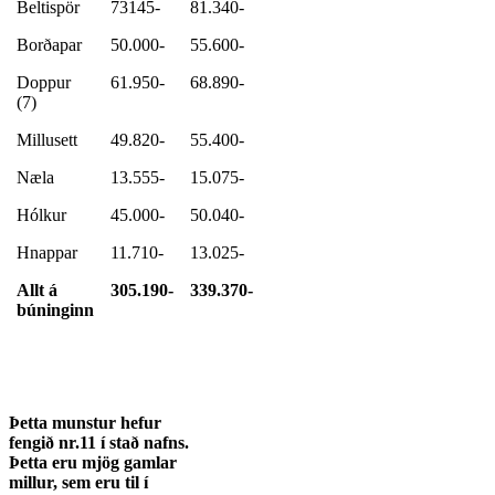
Beltispör
73145-
81.340-
Borðapar
50.000-
55.600-
Doppur
61.950-
68.890-
(7)
Millusett
49.820-
55.400-
Næla
13.555-
15.075-
Hólkur
45.000-
50.040-
Hnappar
11.710-
13.025-
Allt á
305.190-
339.370-
búninginn
Þetta munstur hefur
fengið nr.11 í stað nafns.
Þetta eru mjög gamlar
millur, sem eru til í