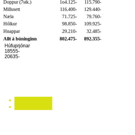
Doppur (7stk.)
1o4.125-
115.790-
Millusett
116.400-
129.440-
Næla
71.725-
79.760-
Hólkur
98.850-
109.925-
Hnappar
29.210-
32.485-
Allt á búninginn
802.475-
892.355-
Húfuprjónar
18555-
20635-
< FYRRI
NÆSTA >