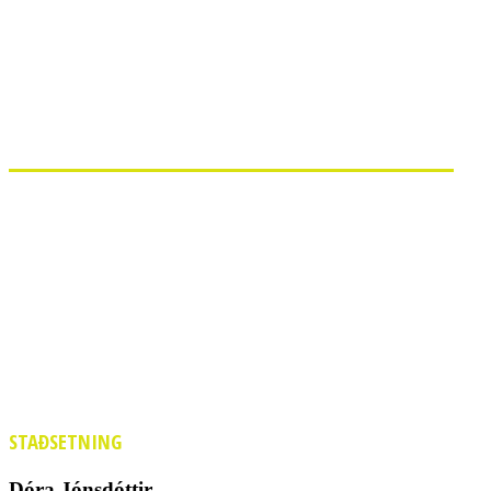
STAÐSETNING
Dóra Jónsdóttir -