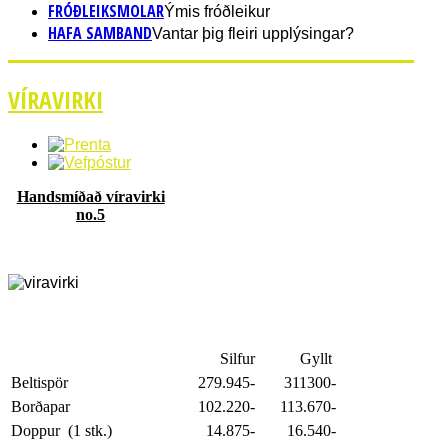
FRÓÐLEIKSMOLAR
Ýmis fróðleikur
HAFA SAMBAND
Vantar þig fleiri upplýsingar?
VÍRAVIRKI
Handsmíðað víravirki
no.5
Silfur
Gyllt
Beltispör
279.945-
311300
-
Borðapar
102.220-
113.670-
Doppur (1 stk.)
14.875-
16.540-