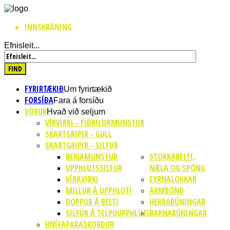
INNSKRÁNING
Efnisleit...
FYRIRTÆKIÐ
Um fyrirtækið
FORSÍÐA
Fara á forsíðu
VÖRUR
Hvað við seljum
VÍRVIRKI - FIÐRILDAMUNSTUR
SKARTGRIPIR - GULL
SKARTGRIPIR - SILFUR
BERJAMUNSTUR
STOKKABELTI,
UPPHLUTSSILFUR
NÆLA OG SPÖNG
VÍRAVIRKI
EYRNALOKKAR
MILLUR Á UPPHLUTI
ARMBÖND
DOPPUR Á BELTI
HERRABÚNINGAR
SILFUR Á TELPUUPPHLUTI
BARNABÚNINGAR
HNÍFAPARASKORÐUR