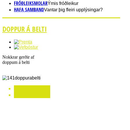
FRÓÐLEIKSMOLAR
Ýmis fróðleikur
HAFA SAMBAND
Vantar þig fleiri upplýsingar?
DOPPUR Á BELTI
Nokkrar gerðir af
doppum á belti
< FYRRI
NÆSTA >