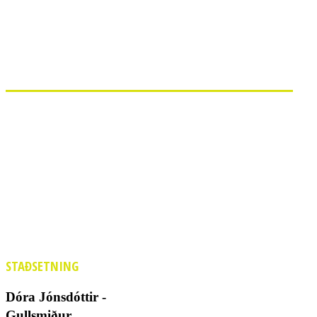
STAÐSETNING
Dóra Jónsdóttir -
Gullsmiður