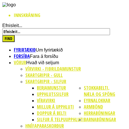
INNSKRÁNING
Efnisleit...
FYRIRTÆKIÐ
Um fyrirtækið
FORSÍÐA
Fara á forsíðu
VÖRUR
Hvað við seljum
VÍRVIRKI - FIÐRILDAMUNSTUR
SKARTGRIPIR - GULL
SKARTGRIPIR - SILFUR
BERJAMUNSTUR
STOKKABELTI,
UPPHLUTSSILFUR
NÆLA OG SPÖNG
VÍRAVIRKI
EYRNALOKKAR
MILLUR Á UPPHLUTI
ARMBÖND
DOPPUR Á BELTI
HERRABÚNINGAR
SILFUR Á TELPUUPPHLUTI
BARNABÚNINGAR
HNÍFAPARASKORÐUR